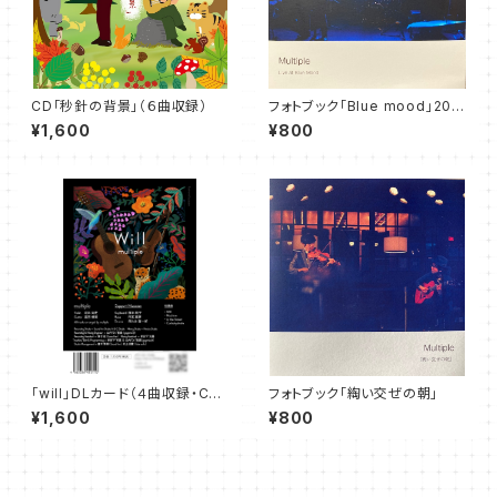
CD「秒針の背景」（６曲収録）
フォトブック「Blue mood」201
8-2019
¥1,600
¥800
「will」DLカード（４曲収録・CD-
フォトブック「綯い交ぜの朝」
R付）
¥1,600
¥800