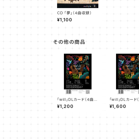
CD 「夢」（４曲収録）
¥1,100
その他の商品
「will」DLカード（４曲収
「will」DLカー
録・CD-R無）
録・CD-R付）
¥1,200
¥1,600