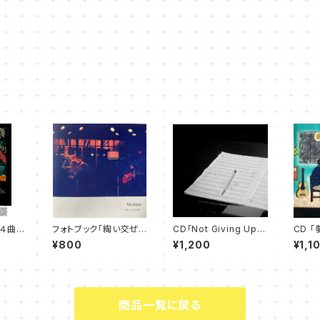
ド（４曲収
フォトブック「綯い交ぜ
CD「Not Giving Up」
CD 「
の朝」
（４曲収録）
¥800
¥1,200
¥1,1
商品一覧に戻る