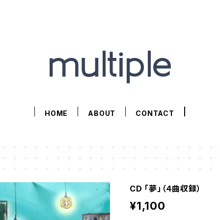
HOME
ABOUT
CONTACT
CD 「夢」（４曲収録）
¥1,100